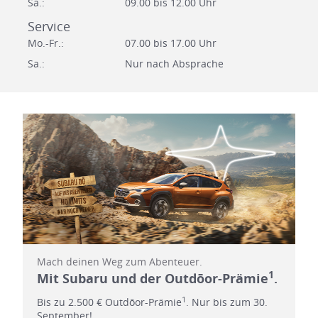
Sa.:
09.00 bis 12.00 Uhr
Service
Mo.-Fr.:
07.00 bis 17.00 Uhr
Sa.:
Nur nach Absprache
Mach deinen Weg zum Abenteuer.
1
Mit Subaru und der Outdōor-Prämie
.
1
Bis zu 2.500 € Outdōor-Prämie
. Nur bis zum 30.
September!