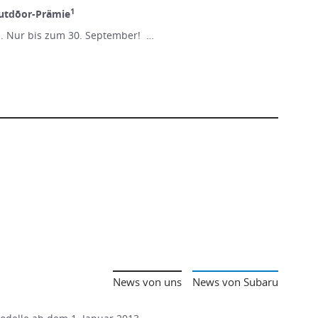
1
utdōor-Prämie
n. Nur bis zum 30. September! …
News von uns
News von Subaru