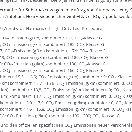
ingeschränkt bestehen. Die 5-Jahres-Garantie ist gültig für alle 
Vermittler für Subaru-Neuwagen im Auftrag von Autohaus Henry 
n Autohaus Henry Siebeneicher GmbH & Co. KG, Dippoldiswalde
 (Worldwide Harmonized Light Duty Test Procedure)
; CO
-Emission (g/km) kombiniert: 193; CO
-Klasse: G.
2
2
1; CO
-Emission (g/km) kombiniert: 183; CO
-Klasse: G.
2
2
,7; CO
-Emission (g/km) kombiniert: 174; CO
-Klasse: F.
2
2
7,9; CO
-Emission (g/km) kombiniert: 180; CO
-Klasse: G.
2
2
,0; CO
-Emission (g/km) kombiniert: 180; CO
-Klasse: G.
2
2
3; CO
-Emission (g/km) kombiniert: 166; CO
-Klasse: F.
2
2
niert: 15,3 – 16,6; CO
-Emission (g/km) kombiniert: 0; CO
-Klasse:
2
2
m) kombiniert: 15,7 – 15,6; CO
-Emission (g/km) kombiniert: 0; C
2
km) kombiniert: 13,8; CO
-Emission (g/km) kombiniert: 0; CO
-Klas
2
2
km) kombiniert: 13,7; CO
-Emission (g/km) kombiniert: 0; CO
-Klas
2
2
ombiniert: 16,0 - 17,9; CO
-Emission (g/km) kombiniert: 0; CO
-Kla
2
2
ombiniert: 14,6 – 15,8; CO
-Emission (g/km) kombiniert: 0; CO
-Kla
2
2
8,8; CO
-Emission (g/km) kombiniert: 199 - 200; CO
-Klasse: G.
2
2
 und den offiziellen spezifischen CO
-Emissionen neuer Personenk
2
rbrauch neuer Personenkraftwagen“ entnommen werden, der an all