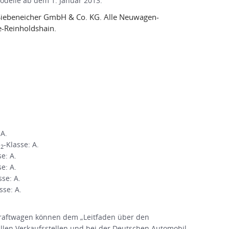
Modelle ab dem 1. Januar 2013.
Siebeneicher GmbH & Co. KG. Alle Neuwagen-
-Reinholdshain.
 A.
O
-Klasse: A.
2
se: A.
se: A.
sse: A.
sse: A.
raftwagen können dem „Leitfaden über den
en Verkaufsstellen und bei der Deutschen Automobil