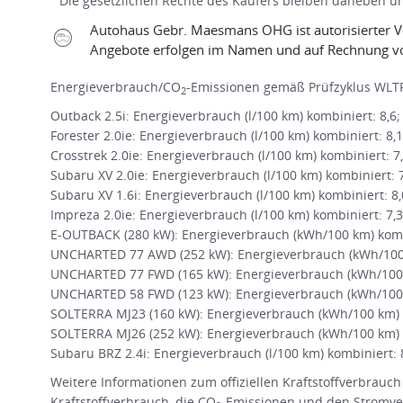
Die gesetzlichen Rechte des Käufers bleiben daneben une
Autohaus Gebr. Maesmans OHG ist autorisierter 
Angebote erfolgen im Namen und auf Rechnung vo
Energieverbrauch/CO
-Emissionen gemäß Prüfzyklus WLTP
2
Outback 2.5i: Energieverbrauch (l/100 km) kombiniert: 8,6
Forester 2.0ie: Energieverbrauch (l/100 km) kombiniert: 8,
Crosstrek 2.0ie: Energieverbrauch (l/100 km) kombiniert: 7
Subaru XV 2.0ie: Energieverbrauch (l/100 km) kombiniert: 
Subaru XV 1.6i: Energieverbrauch (l/100 km) kombiniert: 8
Impreza 2.0ie: Energieverbrauch (l/100 km) kombiniert: 7,
E-OUTBACK (280 kW): Energieverbrauch (kWh/100 km) kombi
UNCHARTED 77 AWD (252 kW): Energieverbrauch (kWh/100 k
UNCHARTED 77 FWD (165 kW): Energieverbrauch (kWh/100 
UNCHARTED 58 FWD (123 kW): Energieverbrauch (kWh/100 
SOLTERRA MJ23 (160 kW): Energieverbrauch (kWh/100 km) k
SOLTERRA MJ26 (252 kW): Energieverbrauch (kWh/100 km) k
Subaru BRZ 2.4i: Energieverbrauch (l/100 km) kombiniert: 
Weitere Informationen zum offiziellen Kraftstoffverbrauch
Kraftstoffverbrauch, die CO
-Emissionen und den Stromve