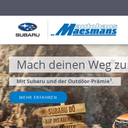
Mach deinen Weg zu
1
Mit Subaru und der Outdōor-Prämie
.
MEHR ERFAHREN